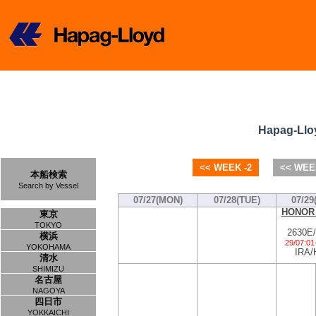
Hapag-Llo
<< WEEK -2
<< WEE
本船検索
Search by Vessel
07/27(MON)
07/28(TUE)
07/29
HONOR
東京
TOKYO
2630E
横浜
29/07:01
YOKOHAMA
IRA/
清水
SHIMIZU
名古屋
NAGOYA
四日市
YOKKAICHI