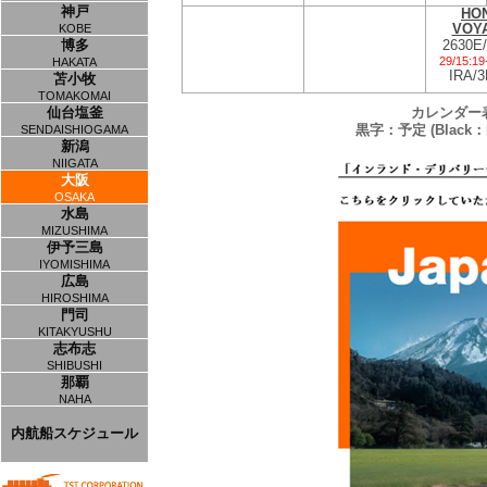
神戸
HO
VOY
KOBE
2630E
博多
29/15:19
HAKATA
IRA/3
苫小牧
TOMAKOMAI
カレンダー
仙台塩釜
黒字：予定 (Black：P
SENDAISHIOGAMA
新潟
NIIGATA
大阪
OSAKA
水島
MIZUSHIMA
伊予三島
IYOMISHIMA
広島
HIROSHIMA
門司
KITAKYUSHU
志布志
SHIBUSHI
那覇
NAHA
内航船スケジュール