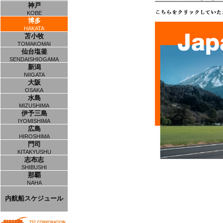
神戸
KOBE
博多
HAKATA
苫小牧
TOMAKOMAI
仙台塩釜
SENDAISHIOGAMA
新潟
NIIGATA
大阪
OSAKA
水島
MIZUSHIMA
伊予三島
IYOMISHIMA
広島
HIROSHIMA
門司
KITAKYUSHU
志布志
SHIBUSHI
那覇
NAHA
内航船スケジュール