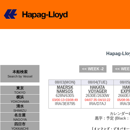
Hapag-Llo
<< WEEK -2
<< WEE
本船検索
Search by Vessel
08/03(MON)
08/04(TUE)
08/05
MAERSK
HAKATA
HAK
東京
NAMSOS
VOYAGER
EXP
TOKYO
628N/630S
2630E/2630W
2660E
横浜
03/00:13
-
03/08:49
04/07:35
-
04/10:22
05/08:06
YOKOHAMA
IRA/3E8795
IRA/D7AJ
IRA/3
清水
SHIMIZU
カレンダー
名古屋
黒字：予定 (Black：P
NAGOYA
四日市
YOKKAICHI