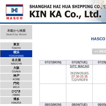
本船から検索
Search by Vessel
HASCO V
東京
TOKYO
<< WEE
横浜
YOKOHAMA
名古屋
07/27(MON)
07/28(TUE)
07/29
NAGOYA
SITC MACAO
大阪
OSAKA
2615N/2616S
神戸
07:30
-
15:35
KOBE
T22/VROF9
門司
MOJI
ひびき
HIBIKI
博多
HAKATA
08/03(MON)
08/04(TUE)
08/05