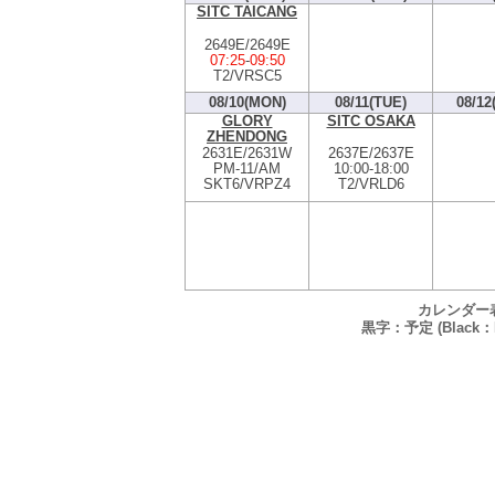
SITC TAICANG
2649E/2649E
07:25
-
09:50
T2/VRSC5
08/10(MON)
08/11(TUE)
08/12
GLORY
SITC OSAKA
ZHENDONG
2631E/2631W
2637E/2637E
PM
-
11/AM
10:00
-
18:00
SKT6/VRPZ4
T2/VRLD6
カレンダー
黒字：予定 (Black：P