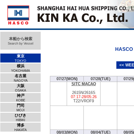
本船から検索
Search by Vessel
HASCO V
東京
TOKYO
<< WEE
横浜
YOKOHAMA
名古屋
07/27(MON)
07/28(TUE)
07/29
NAGOYA
SITC MACAO
大阪
OSAKA
2615N/2616S
神戸
07:17
-
28/05:26
KOBE
T22/VROF9
門司
MOJI
ひびき
HIBIKI
博多
HAKATA
08/03(MON)
08/04(TUE)
08/05