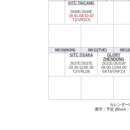
SITC TAICANG
2649E/2649E
18:41
-
04/10:47
T2/VRSC5
08/10(MON)
08/11(TUE)
08/12
SITC OSAKA
GLORY
ZHENDONG
2637E/2637E
2631E/2631W
20:30
-
11/05:30
08:00
-
12/04:00
T2/VRLD6
SKT6/VRPZ4
カレンダー
黒字：予定 (Black：P