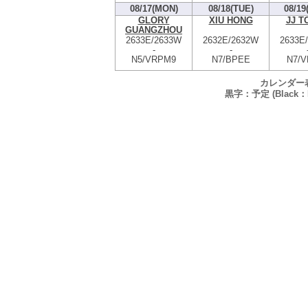
08/17(MON)
08/18(TUE)
08/19
GLORY
XIU HONG
JJ T
GUANGZHOU
2633E/2633W
2632E/2632W
2633E
-
-
N5/VRPM9
N7/BPEE
N7/V
カレンダー
黒字：予定 (Black：P