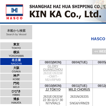
本船から検索
Search by Vessel
HASCO V
東京
TOKYO
<< WEE
横浜
YOKOHAMA
名古屋
08/03(MON)
08/04(TUE)
08/05
NAGOYA
GLORY
大阪
GUANGZHOU
OSAKA
2631E/2631W
神戸
--OMIT--
KOBE
N5/VRPM9
門司
08/10(MON)
08/11(TUE)
08/12
MOJI
JJ TOKYO
MILD CHORUS
ひびき
HIBIKI
2631E/2631W
2631N/2633S
博多
22:30
-
11/17:30
-
HAKATA
N7/VRAL5
SNG6/VRMZ8