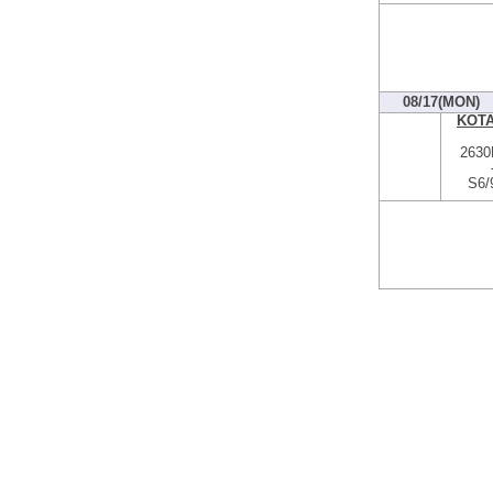
08/17(MON)
KOT
2630
S6/