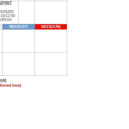
SPIRIT
N/2620S
-
15/12:00
/VRXV6
08/22(SAT)
08/23(SUN)
時間
rmed time)