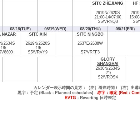
SITC ZHEJIANG
HF 
2619N/2620S
2619
21:00
-
14/07:00
15:00
S5/VRNQ8
S6
08/18(TUE)
08/19(WED)
08/20(THU)
08/21(FRI)
A NAZAR
SITC XIN
SITC NINGBO
N/2634S
2619N/2620S
2637E/2638W
-
18/
-
19/
-
9V8600
S5/VRVY9
S7/VRFF3
GLORY
SHANGHAI
2630N/2634S
-
21/
S2/VROS4
カレンダー表示時間の見方：（左）着岸時間 / （右）出港
黒字：予定 (Black：Planned schedules)
赤字：確定 (Red：Confi
RVTG
：Reverting 日時未定