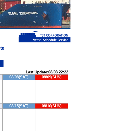
te
>
Last Update:08/08 22:22
08/08(SAT)
08/09(SUN)
08/15(SAT)
08/16(SUN)