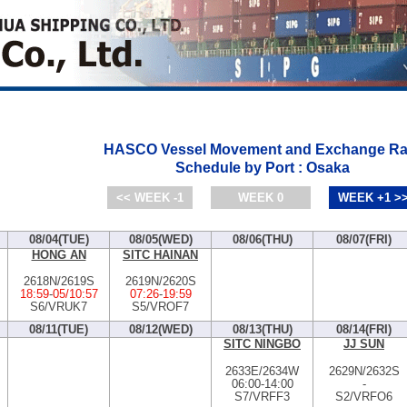
HASCO Vessel Movement and Exchange Ra
Schedule by Port : Osaka
<< WEEK -1
WEEK 0
WEEK +1 >
08/04(TUE)
08/05(WED)
08/06(THU)
08/07(FRI)
HONG AN
SITC HAINAN
2618N/2619S
2619N/2620S
18:59
-
05/10:57
07:26
-
19:59
S6/VRUK7
S5/VROF7
08/11(TUE)
08/12(WED)
08/13(THU)
08/14(FRI)
SITC NINGBO
JJ SUN
2633E/2634W
2629N/2632S
06:00
-
14:00
-
S7/VRFF3
S2/VRFO6