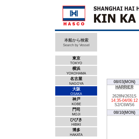
本船から検索
Search by Vessel
東京
TOKYO
横浜
YOKOHAMA
名古屋
08/03(MON)
NAGOYA
HARRIER
大阪
OSAKA
2628N/2631S
神戸
14:35
-
04/06:12
KOBE
S2/C6WS6
門司
08/10(MON)
MOJI
ひびき
HIBIKI
博多
HAKATA