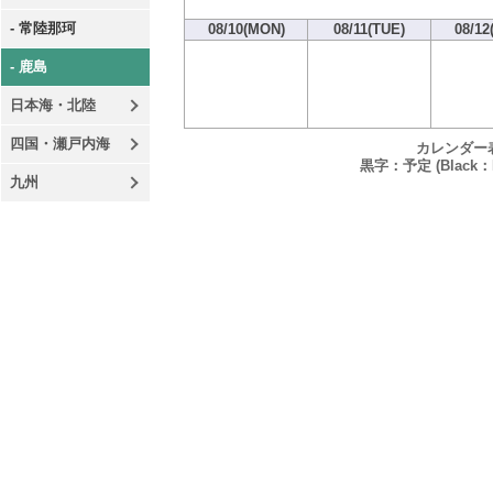
- 常陸那珂
08/10(MON)
08/11(TUE)
08/12
- 鹿島
日本海・北陸
四国・瀬戸内海
カレンダー
黒字：予定 (Black：P
九州