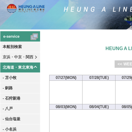
e-service
本船別検索
HEUNG A LI
京浜・中京・関西
<< WEE
北海道・東北東海
- 苫小牧
07/27(MON)
07/28(TUE)
07/29
- 釧路
- 石狩新港
08/03(MON)
08/04(TUE)
08/05
- 八戸
- 仙台塩釜
- 小名浜