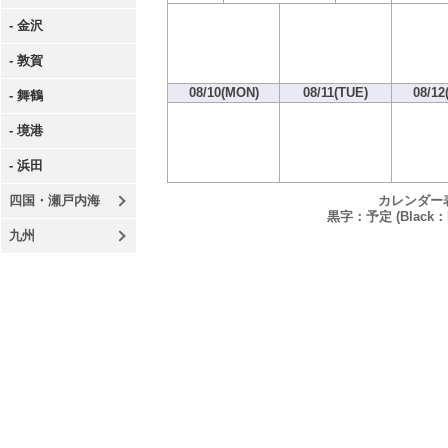
- 金沢
- 敦賀
08/10(MON)
08/11(TUE)
08/12
- 舞鶴
- 境港
- 浜田
カレンダー
四国・瀬戸内海
黒字：予定 (Black：P
九州