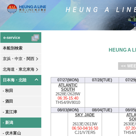
e-service
本船別検索
HEUNG A LI
京浜・中京・関西
<< WEE
北海道・東北東海
日本海・北陸
07/27(MON)
07/28(TUE)
07/29
ATLANTIC
SOUTH
- 秋田
2628E/2628W
06:35
-
15:40
- 酒田
THS4/9V8010
08/03(MON)
08/04(TUE)
08/05
- 直江津
SKY JADE
ATLA
SO
- 新潟
2613E/2613W
2630E
06:50
-
04/16:50
07:20
CJ1/V7ER5
THS4/
- 伏木富山