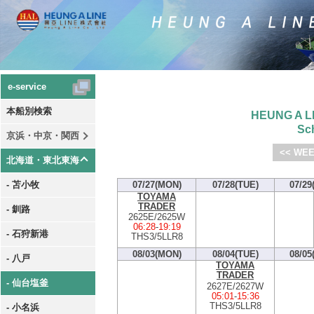
e-service
本船別検索
HEUNG A LI
Sc
京浜・中京・関西
<< WEE
北海道・東北東海
- 苫小牧
07/27(MON)
07/28(TUE)
07/29
TOYAMA
TRADER
- 釧路
2625E/2625W
06:28
-
19:19
- 石狩新港
THS3/5LLR8
08/03(MON)
08/04(TUE)
08/05
- 八戸
TOYAMA
TRADER
- 仙台塩釜
2627E/2627W
05:01
-
15:36
THS3/5LLR8
- 小名浜