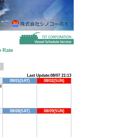
 Rate
>
Last Update:08/07 21:13
08/01(SAT)
08/02(SUN)
N
08/08(SAT)
08/09(SUN)