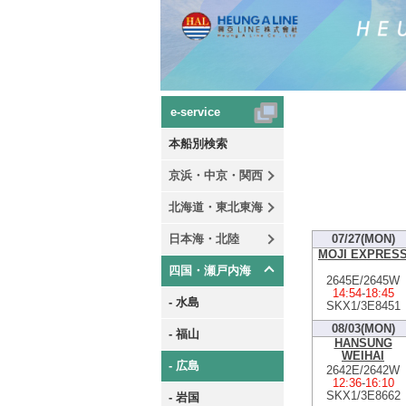
e-service
本船別検索
京浜・中京・関西
北海道・東北東海
日本海・北陸
07/27(MON)
MOJI EXPRES
四国・瀬戸内海
2645E/2645W
14:54
-
18:45
- 水島
SKX1/3E8451
08/03(MON)
- 福山
HANSUNG
WEIHAI
- 広島
2642E/2642W
12:36
-
16:10
SKX1/3E8662
- 岩国