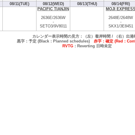
08/11(TUE)
08/12(WED)
08/13(THU)
08/14(FRI)
PACIFIC TIANJIN
MOJI EXPRES
2636E/2636W
2648E/2648W
-
-
SETO3/9V8011
SKX1/3E8451
カレンダー表示時間の見方：（左）着岸時間 / （右）出港
黒字：予定 (Black：Planned schedules)
赤字：確定 (Red：Confi
RVTG
：Reverting 日時未定