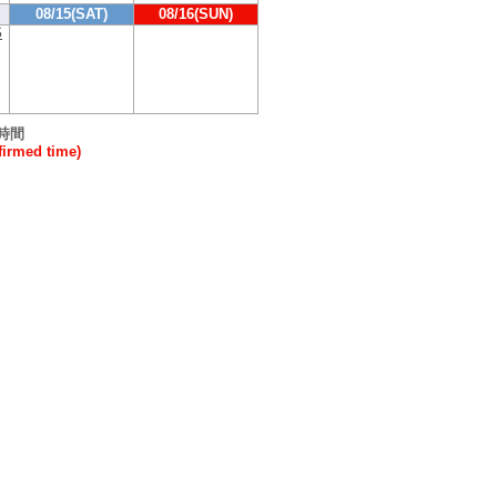
08/15(SAT)
08/16(SUN)
S
時間
rmed time)