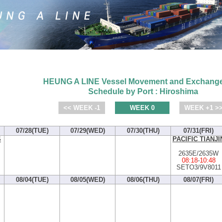
HEUNG A LINE Vessel Movement and Exchange
Schedule by Port : Hiroshima
<< WEEK -1
WEEK 0
WEEK +1 >
07/28(TUE)
07/29(WED)
07/30(THU)
07/31(FRI)
S
PACIFIC TIANJI
2635E/2635W
08:18
-
10:48
SETO3/9V8011
08/04(TUE)
08/05(WED)
08/06(THU)
08/07(FRI)