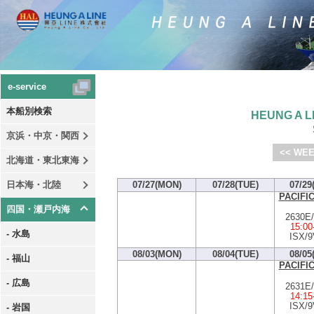
e-service
本船別検索
HEUNG A LI
京浜・中京・関西
<< WEE
北海道・東北東海
日本海・北陸
07/27(MON)
07/28(TUE)
07/29
PACIFI
四国・瀬戸内海
2630E
15:00
- 水島
ISX/9
08/03(MON)
08/04(TUE)
08/05
- 福山
PACIFI
- 広島
2631E
14:15
ISX/9
- 岩国