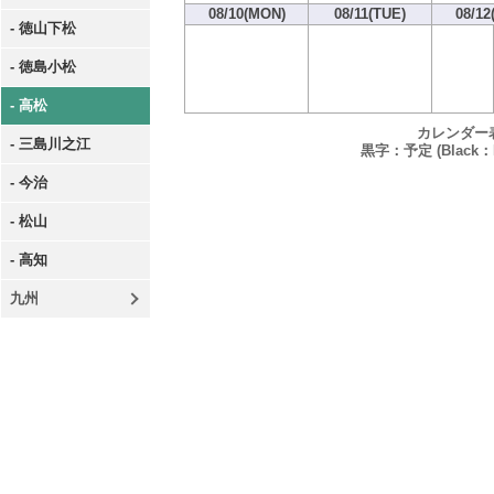
08/10(MON)
08/11(TUE)
08/12
- 徳山下松
- 徳島小松
- 高松
カレンダー
- 三島川之江
黒字：予定 (Black：P
- 今治
- 松山
- 高知
九州