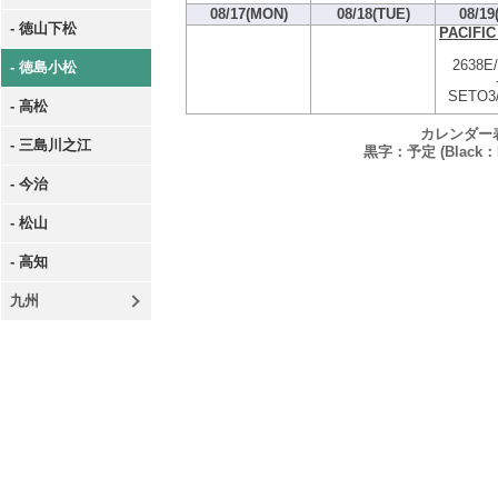
08/17(MON)
08/18(TUE)
08/19
- 徳山下松
PACIFIC
2638E
- 徳島小松
SETO3/
- 高松
カレンダー
- 三島川之江
黒字：予定 (Black：P
- 今治
- 松山
- 高知
九州