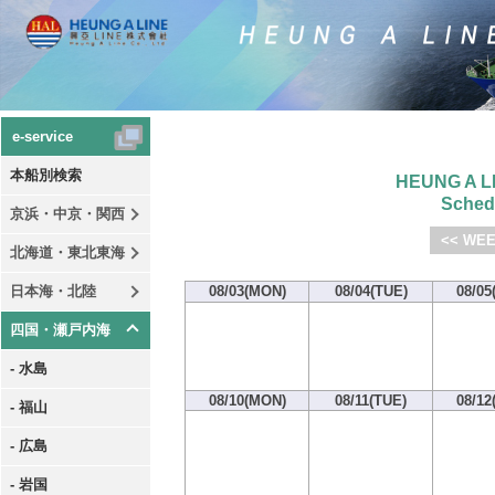
e-service
本船別検索
HEUNG A LI
Sched
京浜・中京・関西
<< WEE
北海道・東北東海
日本海・北陸
08/03(MON)
08/04(TUE)
08/05
四国・瀬戸内海
- 水島
08/10(MON)
08/11(TUE)
08/12
- 福山
- 広島
- 岩国