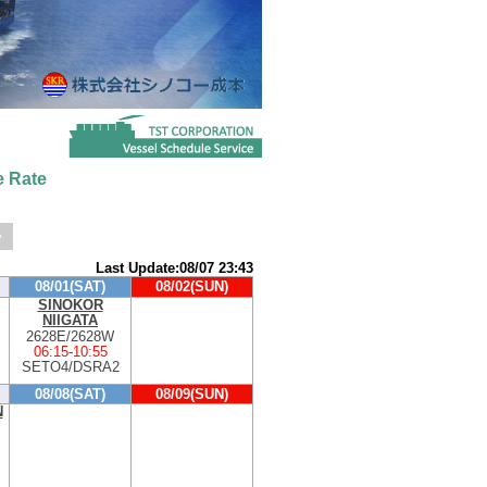
 Rate
>
Last Update:08/07 23:43
08/01(SAT)
08/02(SUN)
SINOKOR
NIIGATA
2628E/2628W
06:15
-
10:55
SETO4/DSRA2
08/08(SAT)
08/09(SUN)
N