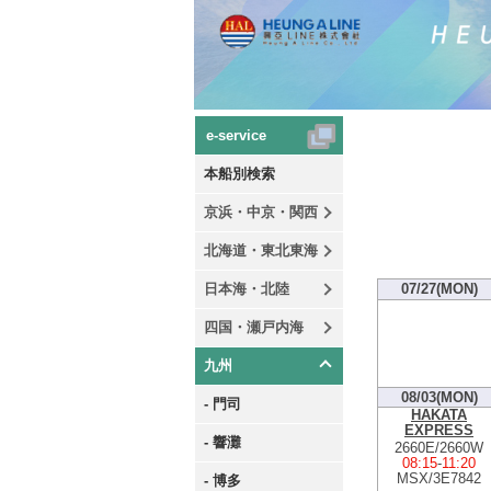
e-service
本船別検索
京浜・中京・関西
北海道・東北東海
日本海・北陸
07/27(MON)
四国・瀬戸内海
九州
08/03(MON)
- 門司
HAKATA
EXPRESS
- 響灘
2660E/2660W
08:15
-
11:20
MSX/3E7842
- 博多