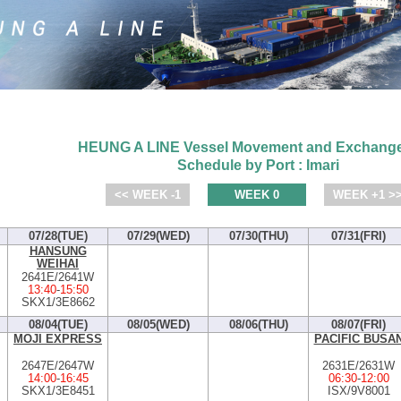
HEUNG A LINE Vessel Movement and Exchange
Schedule by Port : Imari
<< WEEK -1
WEEK 0
WEEK +1 >
07/28(TUE)
07/29(WED)
07/30(THU)
07/31(FRI)
HANSUNG
WEIHAI
2641E/2641W
13:40
-
15:50
SKX1/3E8662
08/04(TUE)
08/05(WED)
08/06(THU)
08/07(FRI)
MOJI EXPRESS
PACIFIC BUSA
2647E/2647W
2631E/2631W
14:00
-
16:45
06:30
-
12:00
SKX1/3E8451
ISX/9V8001