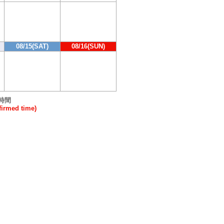
08/15(SAT)
08/16(SUN)
時間
rmed time)