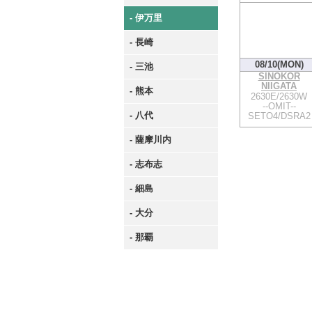
- 伊万里
- 長崎
08/10(MON)
- 三池
SINOKOR
NIIGATA
- 熊本
2630E/2630W
--OMIT--
- 八代
SETO4/DSRA2
- 薩摩川内
- 志布志
- 細島
- 大分
- 那覇