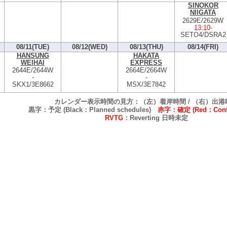
SINOKOR
NIIGATA
2629E/2629W
13:10
-
SETO4/DSRA2
08/11(TUE)
08/12(WED)
08/13(THU)
08/14(FRI)
HANSUNG
HAKATA
WEIHAI
EXPRESS
2644E/2644W
2664E/2664W
-
-
SKX1/3E8662
MSX/3E7842
カレンダー表示時間の見方：（左）着岸時間 / （右）出港
黒字：予定 (Black：Planned schedules)
赤字：確定 (Red：Confi
RVTG
：Reverting 日時未定