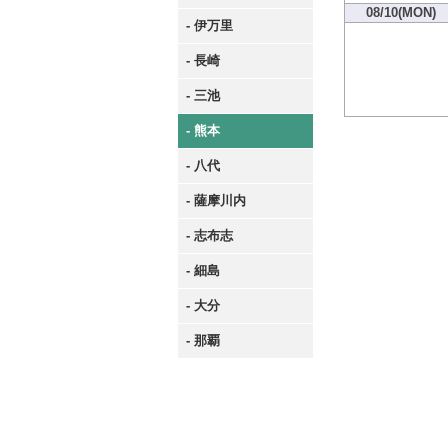
08/10(MON)
- 伊万里
- 長崎
- 三池
- 熊本
- 八代
- 薩摩川内
- 志布志
- 細島
- 大分
- 那覇