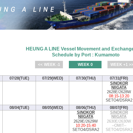
HEUNG A LINE Vessel Movement and Exchange
Schedule by Port : Kumamoto
<< WEEK -1
WEEK 0
WEEK +1 >
07/28(TUE)
07/29(WED)
07/30(THU)
07/31(FRI)
SINOKOR
NIIGATA
2628E/2628W
08:15
-
13:20
SETO4/DSRA2
08/04(TUE)
08/05(WED)
08/06(THU)
08/07(FRI)
SINOKOR
SINOKOR
NIIGATA
NIIGATA
2629E/2629W
2630E/2630W
10:20
-
15:40
--OMIT--
SETO4/DSRA2
SETO4/DSRA2