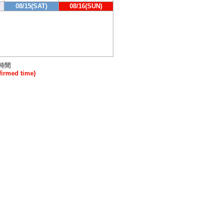
08/15(SAT)
08/16(SUN)
時間
rmed time)