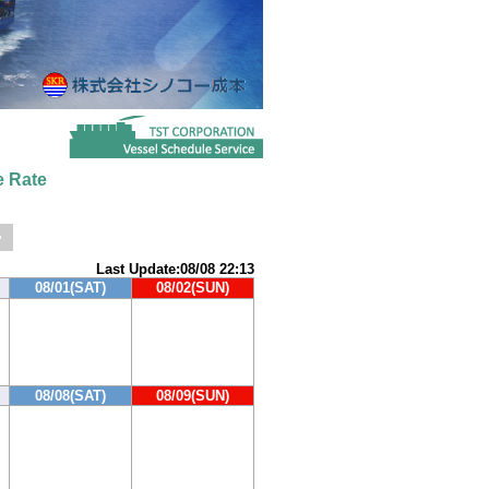
 Rate
>
Last Update:08/08 22:13
08/01(SAT)
08/02(SUN)
08/08(SAT)
08/09(SUN)