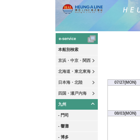
e-service
本船別検索
京浜・中京・関西
北海道・東北東海
日本海・北陸
07/27(MON)
四国・瀬戸内海
九州
08/03(MON)
- 門司
- 響灘
- 博多