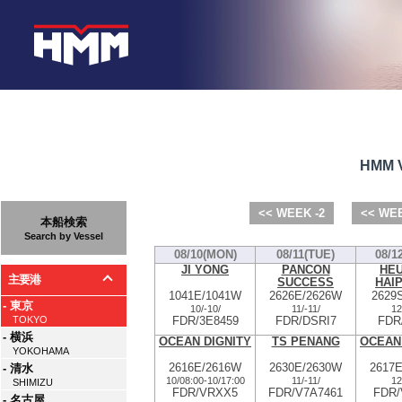
HMM V
<< WEEK -2
<< WEE
本船検索
Search by Vessel
08/10(MON)
08/11(TUE)
08/1
JI YONG
PANCON
HE
主要港
SUCCESS
HAI
1041E/1041W
2626E/2626W
2629
- 東京
10/
-
10/
11/
-
11/
12
FDR/3E8459
FDR/DSRI7
FDR
TOKYO
- 横浜
OCEAN DIGNITY
TS PENANG
OCEAN
YOKOHAMA
2616E/2616W
2630E/2630W
2617
- 清水
10/08:00
-
10/17:00
11/
-
11/
12
SHIMIZU
FDR/VRXX5
FDR/V7A7461
FDR
- 名古屋