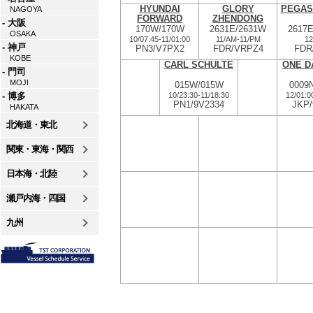
HYUNDAI
GLORY
PEGAS
NAGOYA
FORWARD
ZHENDONG
- 大阪
170W/170W
2631E/2631W
2617
OSAKA
10/07:45
-
11/01:00
11/AM
-
11/PM
12
- 神戸
PN3/V7PX2
FDR/VRPZ4
FDR
KOBE
CARL SCHULTE
ONE D
- 門司
MOJI
015W/015W
0009
10/23:30
-
11/18:30
12/01:0
- 博多
PN1/9V2334
JKP
HAKATA
北海道・東北
関東・東海・関西
日本海・北陸
瀬戸内海・四国
九州