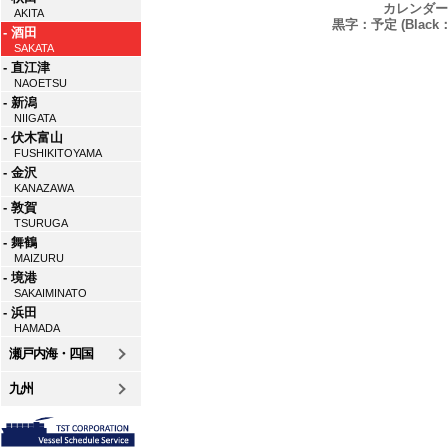
カレンダー
AKITA
黒字：予定 (Black：P
- 酒田
SAKATA
- 直江津
NAOETSU
- 新潟
NIIGATA
- 伏木富山
FUSHIKITOYAMA
- 金沢
KANAZAWA
- 敦賀
TSURUGA
- 舞鶴
MAIZURU
- 境港
SAKAIMINATO
- 浜田
HAMADA
瀬戸内海・四国
九州