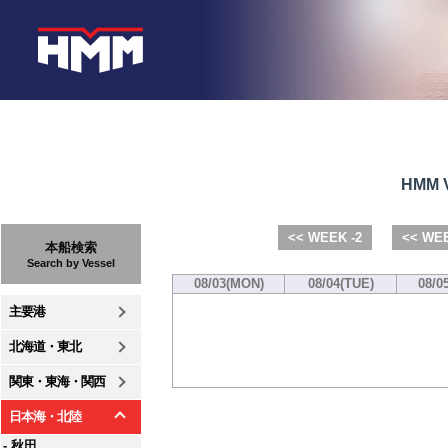
HMM V
<< WEEK -2
<< WEE
本船検索
Search by Vessel
08/03(MON)
08/04(TUE)
08/0
主要港
北海道・東北
関東・東海・関西
日本海・北陸
- 秋田