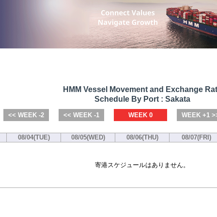
HMM Vessel Movement and Exchange Ra
Schedule By Port : Sakata
<< WEEK -2
<< WEEK -1
WEEK 0
WEEK +1 >
08/04(TUE)
08/05(WED)
08/06(THU)
08/07(FRI)
寄港スケジュールはありません。