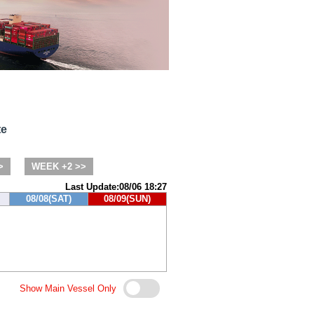
te
>
WEEK +2 >>
Last Update:08/06 18:27
08/08(SAT)
08/09(SUN)
Show Main Vessel Only