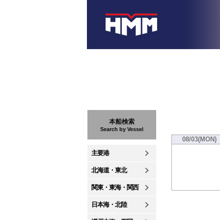
本船検索
Search by Vessel
08/03(MON)
主要港
北海道・東北
関東・東海・関西
日本海・北陸