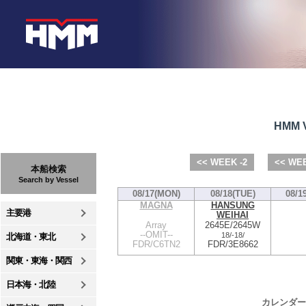
HMM V
<< WEEK -2
<< WEE
本船検索
Search by Vessel
08/17(MON)
08/18(TUE)
08/1
MAGNA
HANSUNG
主要港
WEIHAI
Array
2645E/2645W
--OMIT--
18/
-
18/
北海道・東北
FDR/C6TN2
FDR/3E8662
関東・東海・関西
日本海・北陸
カレンダー