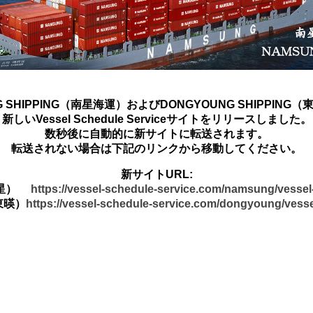
G SHIPPING（南星海運）およびDONGYOUNG SHIPPING
新しいVessel Schedule Serviceサイトをリリースしました。
数秒後に自動的に新サイトに転送されます。
転送されない場合は下記のリンクから移動してください。
新サイトURL:
南星）
https://vessel-schedule-service.com/namsung/vesse
東暎）
https://vessel-schedule-service.com/dongyoung/vess