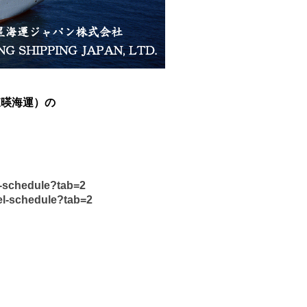
（東暎海運）の
l-schedule?tab=2
el-schedule?tab=2