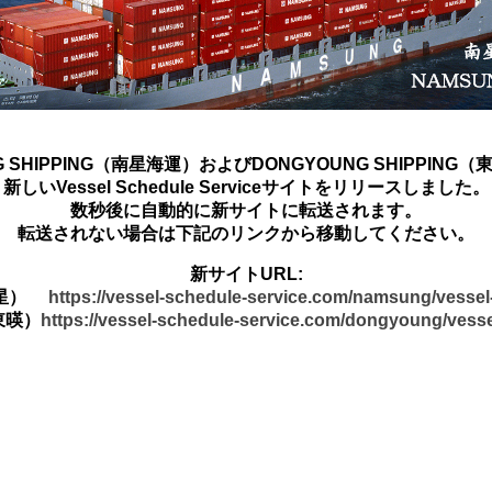
G SHIPPING（南星海運）およびDONGYOUNG SHIPPING
新しいVessel Schedule Serviceサイトをリリースしました。
数秒後に自動的に新サイトに転送されます。
転送されない場合は下記のリンクから移動してください。
新サイトURL:
南星）
https://vessel-schedule-service.com/namsung/vesse
東暎）
https://vessel-schedule-service.com/dongyoung/vess