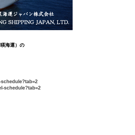
（東暎海運）の
l-schedule?tab=2
el-schedule?tab=2