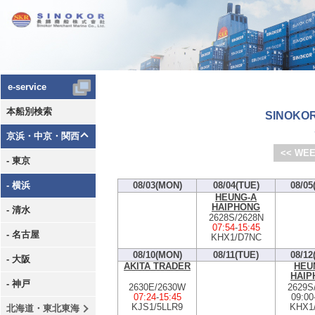
e-service
本船別検索
SINOKOR
京浜・中京・関西
<< WEE
- 東京
- 横浜
08/03(MON)
08/04(TUE)
08/05
HEUNG-A
HAIPHONG
- 清水
2628S/2628N
07:54
-
15:45
- 名古屋
KHX1/D7NC
08/10(MON)
08/11(TUE)
08/12
- 大阪
AKITA TRADER
HEU
HAIP
- 神戸
2630E/2630W
2629S
07:24
-
15:45
09:00
KJS1/5LLR9
KHX1
北海道・東北東海