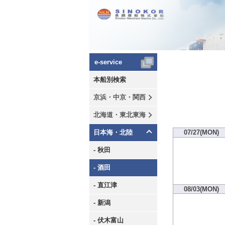
e-service
本船別検索
京浜・中京・関西
北海道・東北東海
日本海・北陸
07/27(MON)
- 秋田
- 酒田
- 直江津
08/03(MON)
- 新潟
- 伏木富山