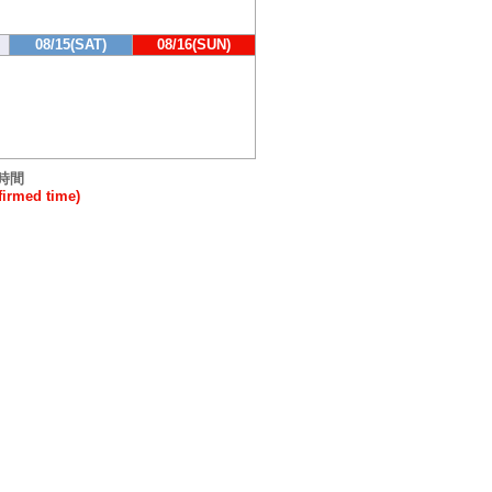
08/15(SAT)
08/16(SUN)
時間
rmed time)