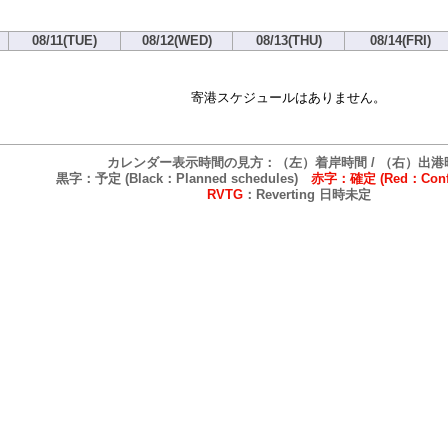
08/11(TUE)
08/12(WED)
08/13(THU)
08/14(FRI)
寄港スケジュールはありません。
カレンダー表示時間の見方：（左）着岸時間 / （右）出港
黒字：予定 (Black：Planned schedules)
赤字：確定 (Red：Confi
RVTG
：Reverting 日時未定