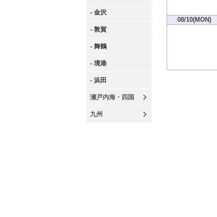
- 金沢
08/10(MON)
- 敦賀
- 舞鶴
- 境港
- 浜田
瀬戸内海・四国
九州