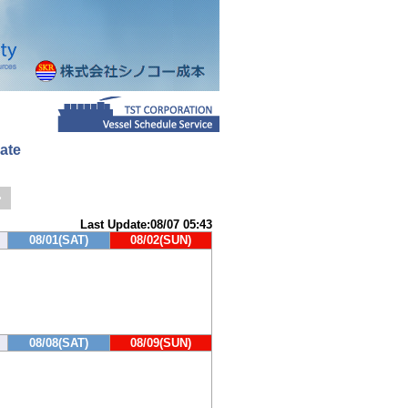
ate
>
Last Update:08/07 05:43
08/01(SAT)
08/02(SUN)
08/08(SAT)
08/09(SUN)