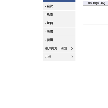
08/10(MON)
- 金沢
- 敦賀
- 舞鶴
- 境港
- 浜田
瀬戸内海・四国
九州