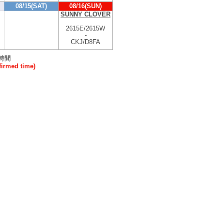
08/15(SAT)
08/16(SUN)
SUNNY CLOVER
2615E/2615W
-
CKJ/D8FA
時間
rmed time)