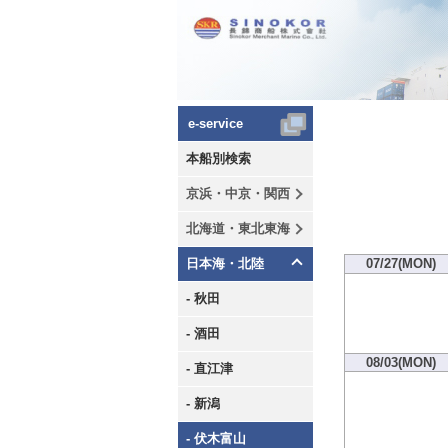
e-service
本船別検索
京浜・中京・関西
北海道・東北東海
日本海・北陸
07/27(MON)
- 秋田
- 酒田
08/03(MON)
- 直江津
- 新潟
- 伏木富山