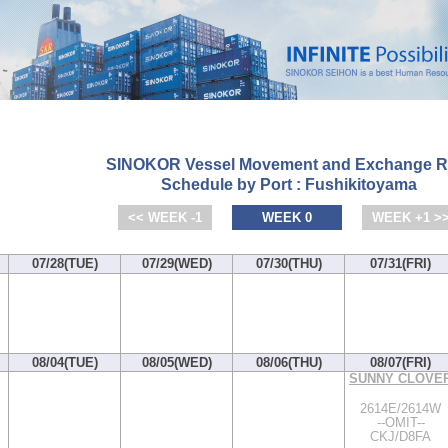
SINOKOR Vessel Movement and Exchange R
Schedule by Port : Fushikitoyama
<< WEEK -1
WEEK 0
WEEK +1 >
07/28(TUE)
07/29(WED)
07/30(THU)
07/31(FRI)
08/04(TUE)
08/05(WED)
08/06(THU)
08/07(FRI)
SUNNY CLOVE
2614E/2614W
--OMIT--
CKJ/D8FA