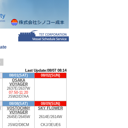
ate
>
Last Update:08/07 08:14
08/01(SAT)
08/02(SUN)
OSAKA
VOYAGER
2637E/2637W
07:50
-
11:20
JSW2/D7AA
08/08(SAT)
08/09(SUN)
R
VOSTOCHNY
SKY FLOWER
VOYAGER
2645E/2645W
2614E/2614W
-
-
JSW2/D8CM
CKJ/3EUE6