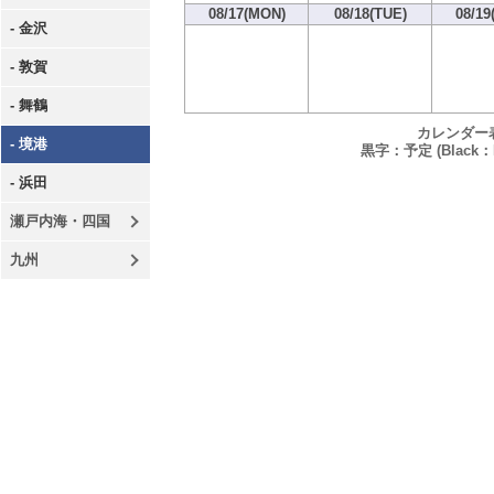
08/17(MON)
08/18(TUE)
08/19
- 金沢
- 敦賀
- 舞鶴
カレンダー
- 境港
黒字：予定 (Black：P
- 浜田
瀬戸内海・四国
九州