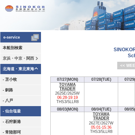
e-service
本船別検索
SINOKOR
Sc
京浜・中京・関西
<< WEE
北海道・東北東海
- 苫小牧
07/27(MON)
07/28(TUE)
07/29
TOYAMA
TRADER
- 釧路
2625E/2625W
06:28
-
19:19
- 八戸
THS3/5LLR8
08/03(MON)
08/04(TUE)
08/05
- 仙台塩釜
TOYAMA
TRADER
- 石狩新港
2627E/2627W
05:01
-
15:36
THS3/5LLR8
- 常陸那珂