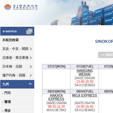
e-service
本船別検索
SINOKOR
京浜・中京・関西
<< WEE
北海道・東北東海
日本海・北陸
07/27(MON)
07/28(TUE)
07/29
HANSUNG
WEIHAI
瀬戸内海・四国
2641E/2641W
13:40
-
15:50
九州
SKX1/3E8662
08/03(MON)
08/04(TUE)
08/05
- 門司
HAKATA
MOJI EXPRESS
EXPRESS
- 響灘
2660E/2660W
2647E/2647W
08:15
-
11:20
14:00
-
16:45
MSX/3E7842
SKX1/3E8451
- 博多