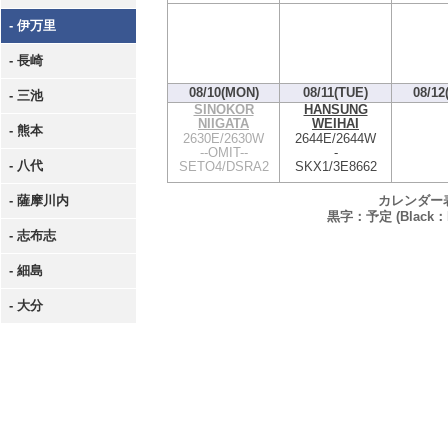
- 伊万里
- 長崎
08/10(MON)
08/11(TUE)
08/12
- 三池
SINOKOR
HANSUNG
NIIGATA
WEIHAI
- 熊本
2630E/2630W
2644E/2644W
--OMIT--
-
- 八代
SETO4/DSRA2
SKX1/3E8662
カレンダー
- 薩摩川内
黒字：予定 (Black：P
- 志布志
- 細島
- 大分