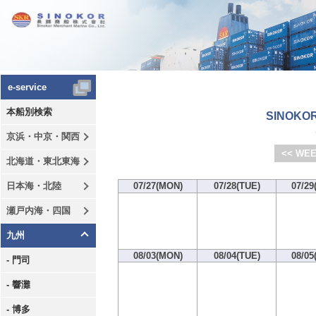
e-service
本船別検索
SINOKOR
京浜・中京・関西
<< WEE
北海道・東北東海
日本海・北陸
07/27(MON)
07/28(TUE)
07/29
瀬戸内海・四国
九州
08/03(MON)
08/04(TUE)
08/05
- 門司
- 響灘
- 博多