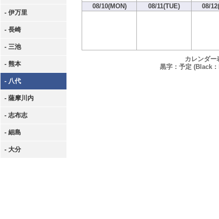
08/10(MON)
08/11(TUE)
08/12
- 伊万里
- 長崎
- 三池
カレンダー
- 熊本
黒字：予定 (Black：P
- 八代
- 薩摩川内
- 志布志
- 細島
- 大分