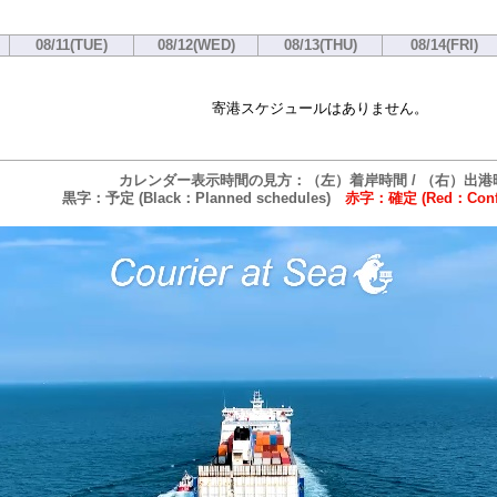
08/11(TUE)
08/12(WED)
08/13(THU)
08/14(FRI)
寄港スケジュールはありません。
カレンダー表示時間の見方：（左）着岸時間 / （右）出港
黒字：予定 (Black：Planned schedules)
赤字：確定 (Red：Confi