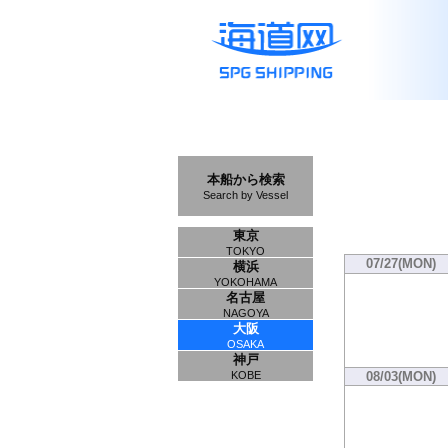
本船から検索
Search by Vessel
東京
TOKYO
07/27(MON)
横浜
YOKOHAMA
名古屋
NAGOYA
大阪
OSAKA
神戸
08/03(MON)
KOBE