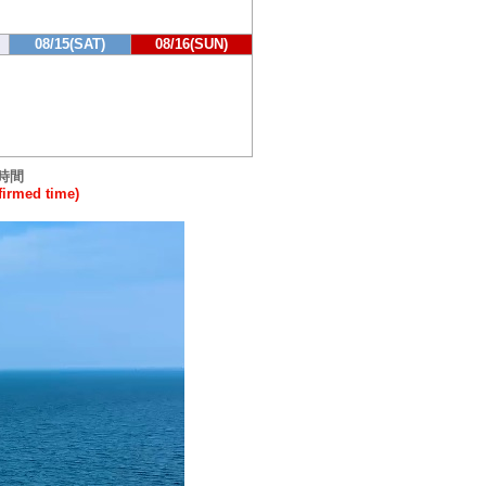
08/15(SAT)
08/16(SUN)
時間
rmed time)