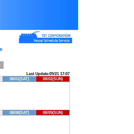
e
>
Last Update:05/21 17:07
08/01(SAT)
08/02(SUN)
08/08(SAT)
08/09(SUN)