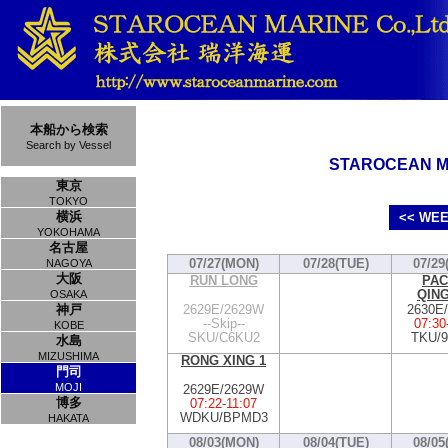
本船から検索
Search by Vessel
STAROCEAN MA
東京
TOKYO
横浜
<< WEE
YOKOHAMA
名古屋
07/27(MON)
07/28(TUE)
07/29
NAGOYA
大阪
RUN LONG
PAC
QIN
OSAKA
2629E/2629W
2630E
神戸
--Skip--
07:30
KOBE
SKU/C6KU2
TKU/9
水島
MIZUSHIMA
RONG XING 1
門司
MOJI
2629E/2629W
博多
07:22
-
11:07
WDKU/BPMD3
HAKATA
08/03(MON)
08/04(TUE)
08/05