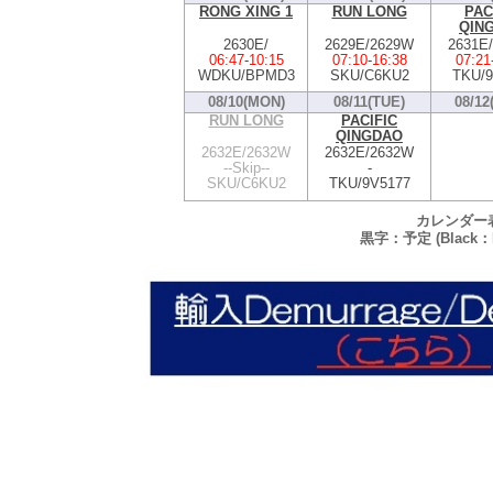
RONG XING 1
RUN LONG
PAC
QIN
2630E/
2629E/2629W
2631E
06:47
-
10:15
07:10
-
16:38
07:21
WDKU/BPMD3
SKU/C6KU2
TKU/9
08/10(MON)
08/11(TUE)
08/12
RUN LONG
PACIFIC
QINGDAO
2632E/2632W
2632E/2632W
--Skip--
-
SKU/C6KU2
TKU/9V5177
カレンダー
黒字：予定 (Black：P