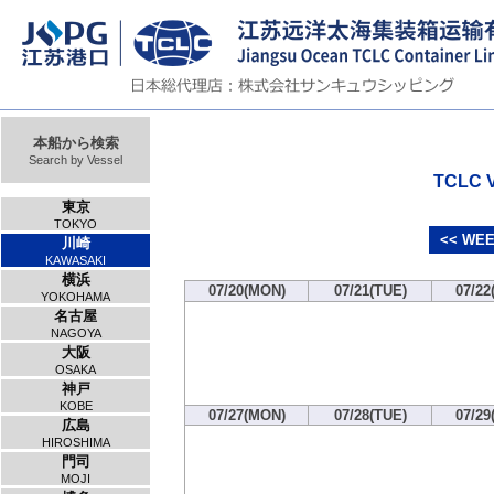
本船から検索
Search by Vessel
TCLC V
東京
TOKYO
<< WEE
川崎
KAWASAKI
横浜
07/20(MON)
07/21(TUE)
07/22
YOKOHAMA
名古屋
NAGOYA
大阪
OSAKA
神戸
KOBE
07/27(MON)
07/28(TUE)
07/29
広島
HIROSHIMA
門司
MOJI