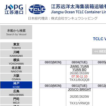
本船から検索
Search by Vessel
TCLC V
東京
TOKYO
<< WEE
川崎
KAWASAKI
横浜
08/03(MON)
08/04(TUE)
08/05
YOKOHAMA
JIANG YUAN
名古屋
YUAN BO
NAGOYA
2616E/2616W
大阪
07:30
-
11:10
OSAKA
TKX1/BOQQ8
神戸
08/10(MON)
08/11(TUE)
08/12
KOBE
JOSCO BRIGHT
広島
HIROSHIMA
2620E/2620W
門司
-
MOJI
TKX1/VRWQ8