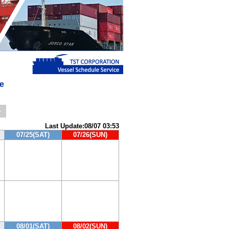
e
>
Last Update:08/07 03:53
07/25(SAT)
07/26(SUN)
08/01(SAT)
08/02(SUN)