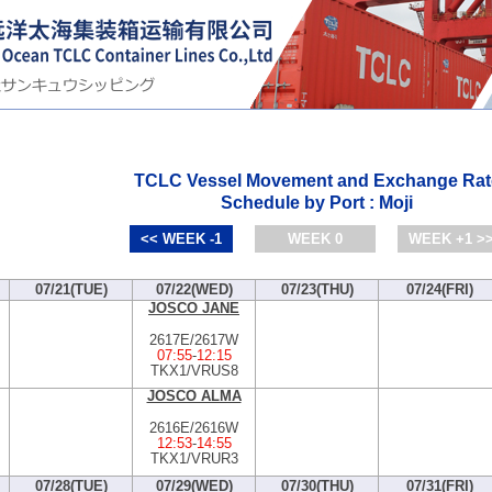
TCLC Vessel Movement and Exchange Rat
Schedule by Port : Moji
<< WEEK -1
WEEK 0
WEEK +1 >
07/21(TUE)
07/22(WED)
07/23(THU)
07/24(FRI)
JOSCO JANE
2617E/2617W
07:55
-
12:15
TKX1/VRUS8
JOSCO ALMA
2616E/2616W
12:53
-
14:55
TKX1/VRUR3
07/28(TUE)
07/29(WED)
07/30(THU)
07/31(FRI)