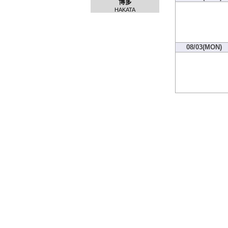
博多
HAKATA
08/03(MON)