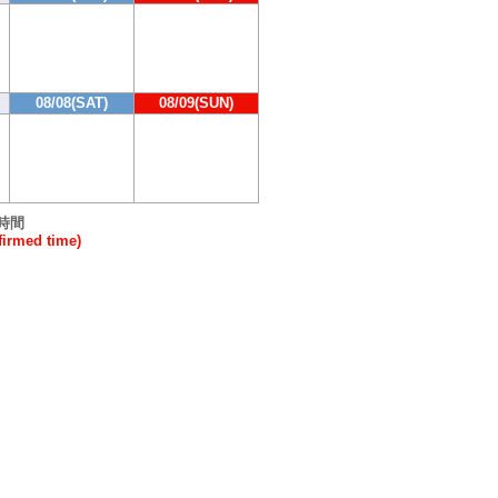
08/08(SAT)
08/09(SUN)
時間
rmed time)