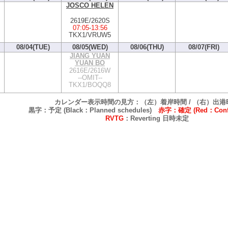
JOSCO HELEN
2619E/2620S
07:05
-
13:56
TKX1/VRUW5
08/04(TUE)
08/05(WED)
08/06(THU)
08/07(FRI)
JIANG YUAN
YUAN BO
2616E/2616W
--OMIT--
TKX1/BOQQ8
カレンダー表示時間の見方：（左）着岸時間 / （右）出港
黒字：予定 (Black：Planned schedules)
赤字：確定 (Red：Confi
RVTG
：Reverting 日時未定