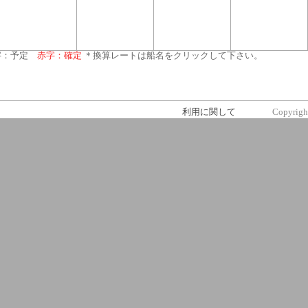
字：予定
赤字：確定
＊換算レートは船名をクリックして下さい。
利用に関して
Copyrigh