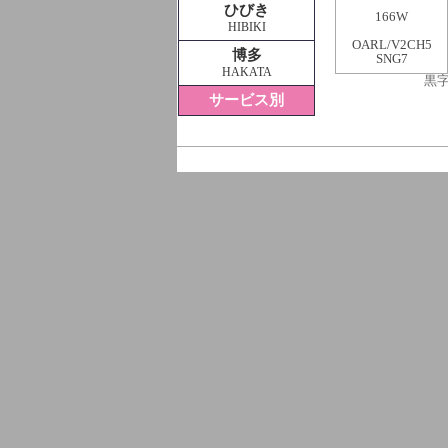
ひびき
166W
HIBIKI
OARL/V2CH5
博多
SNG7
HAKATA
黒
サービス別