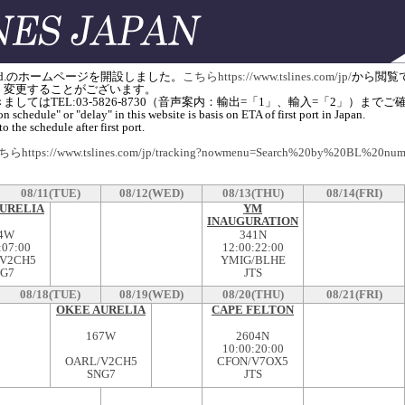
apan) Ltd.のホームページを開設しました。
こちらhttps://www.tslines.com/jp/
から閲覧
く変更することがございます。
してはTEL:03-5826-8730（音声案内：輸出=「1」、輸入=「2」）ま
n schedule" or "delay" in this website is basis on ETA of first port in Japan.
o the schedule after first port.
らhttps://www.tslines.com/jp/tracking?nowmenu=Search%20by%20BL%20num
08/11(TUE)
08/12(WED)
08/13(THU)
08/14(FRI)
URELIA
YM
INAUGURATION
4W
341N
:
07:00
12:00
:
22:00
V2CH5
YMIG/BLHE
G7
JTS
08/18(TUE)
08/19(WED)
08/20(THU)
08/21(FRI)
OKEE AURELIA
CAPE FELTON
167W
2604N
10:00
:
20:00
OARL/V2CH5
CFON/V7OX5
SNG7
JTS