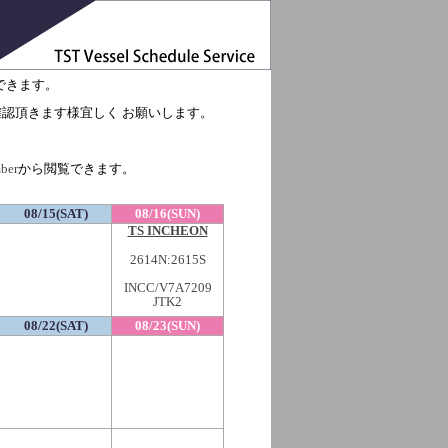
できます。
でご確認頂きます様宜しく お願いします。
ber
から閲覧できます。
08/15(SAT)
08/16(SUN)
TS INCHEON
2614N:2615S
INCC/V7A7209
JTK2
08/22(SAT)
08/23(SUN)