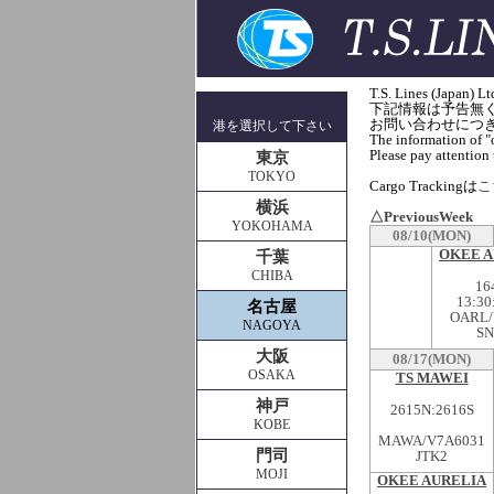
T.S. Lines (J
下記情報は予告無
お問い合わせにつきま
港を選択して下さい
The information of "o
Please pay attention t
東京
TOKYO
Cargo Trackingは
こち
横浜
△PreviousWeek
YOKOHAMA
08/10(MON)
OKEE A
千葉
CHIBA
16
13:30
名古屋
OARL/
NAGOYA
SN
大阪
08/17(MON)
OSAKA
TS MAWEI
神戸
2615N:2616S
KOBE
MAWA/V7A6031
門司
JTK2
MOJI
OKEE AURELIA