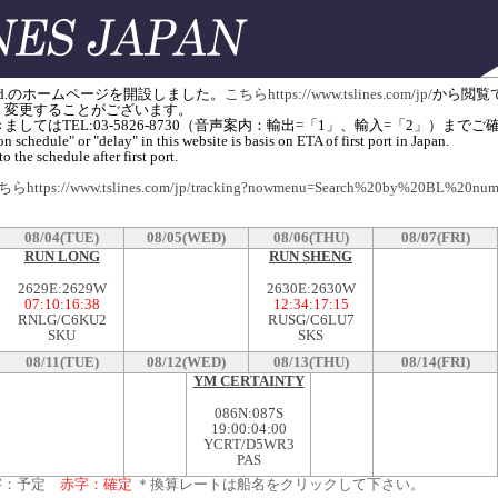
apan) Ltd.のホームページを開設しました。
こちらhttps://www.tslines.com/jp/
から閲覧
く変更することがございます。
してはTEL:03-5826-8730（音声案内：輸出=「1」、輸入=「2」）ま
n schedule" or "delay" in this website is basis on ETA of first port in Japan.
o the schedule after first port.
らhttps://www.tslines.com/jp/tracking?nowmenu=Search%20by%20BL%20num
08/04(TUE)
08/05(WED)
08/06(THU)
08/07(FRI)
RUN LONG
RUN SHENG
2629E:2629W
2630E:2630W
07:10
:
16:38
12:34
:
17:15
RNLG/C6KU2
RUSG/C6LU7
SKU
SKS
08/11(TUE)
08/12(WED)
08/13(THU)
08/14(FRI)
YM CERTAINTY
086N:087S
19:00
:
04:00
YCRT/D5WR3
PAS
字：予定
赤字：確定
＊換算レートは船名をクリックして下さい。