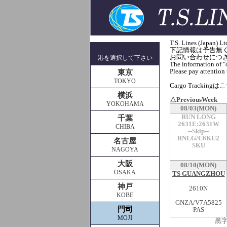
T.S. Lines (J
下記情報は予告無
お問い合わせにつきま
港を選択して下さい
The information of "o
Please pay attention t
東京
TOKYO
Cargo Trackingは
こち
横浜
△PreviousWeek
YOKOHAMA
08/03(MON)
RUN LONG
千葉
2631E:2631W
CHIBA
--Skip--
RNLG/C6KU2
名古屋
SKU
NAGOYA
大阪
08/10(MON)
OSAKA
TS GUANGZHOU
神戸
2610N
KOBE
GNZA/V7A5825
門司
PAS
MOJI
黒