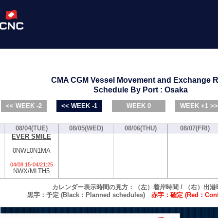
CMA CGM Vessel Movement and Exchange R
Schedule By Port : Osaka
<< WEEK -2
<< WEEK -1
WEEK 0
WEEK +1 >>
08/04(TUE)
08/05(WED)
08/06(THU)
08/07(FRI)
EVER SMILE
0NWL0N1MA
-
04/08:15
-
04/21:25
NWX/MLTH5
カレンダー表示時間の見方：（左）着岸時間 / （右）出港
黒字：予定 (Black：Planned schedules)
赤字：確定 (Red：Confi