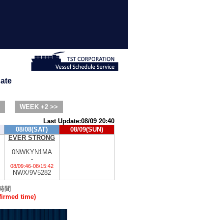
ate
WEEK +2 >>
Last Update:08/09 20:40
08/08(SAT)
08/09(SUN)
EVER STRONG
0NWKYN1MA
-
08/09:46
-
08/15:42
NWX/9V5282
時間
rmed time)