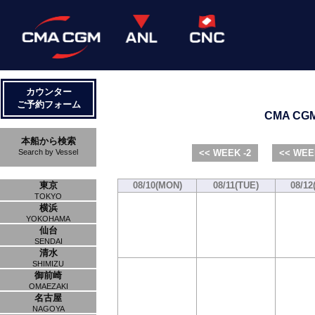
カウンター
ご予約フォーム
CMA CGM 
本船から検索
Search by Vessel
<< WEEK -2
<< WEE
東京
08/10(MON)
08/11(TUE)
08/12
TOKYO
横浜
YOKOHAMA
仙台
SENDAI
清水
SHIMIZU
御前崎
OMAEZAKI
名古屋
NAGOYA