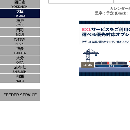
四日市
YOKKAICHI
カレンダー
大阪
黒字：予定 (Black：P
OSAKA
神戸
KOBE
門司
MOJI
ひびき
HIBIKI
博多
HAKATA
大分
OITA
志布志
SHIBUSHI
那覇
NAHA
FEEDER SERVICE