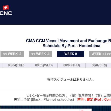
CMA CGM Vessel Movement and Exchange R
Schedule By Port : Hososhima
<< WEEK -2
<< WEEK -1
WEEK 0
WEEK +1 >>
08/04(TUE)
08/05(WED)
08/06(THU)
08/07(FRI)
寄港スケジュールはありません。
カレンダー表示時間の見方：（左）着岸時間 / （右）出港
黒字：予定 (Black：Planned schedules)
赤字：確定 (Red：Confi