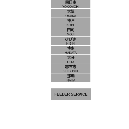
四日市
YOKKAICHI
大阪
OSAKA
神戸
KOBE
門司
MOJI
ひびき
HIBIKI
博多
HAKATA
大分
OITA
志布志
SHIBUSHI
那覇
NAHA
FEEDER SERVICE