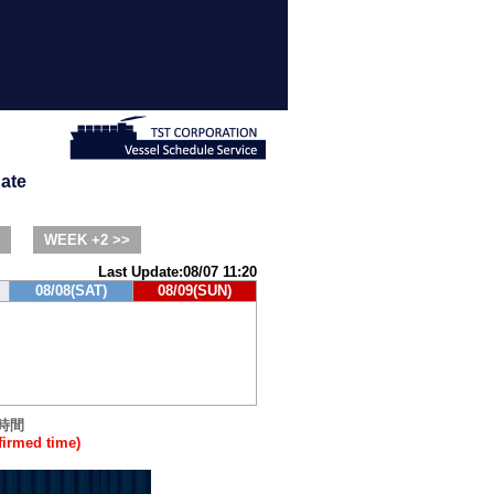
ate
WEEK +2 >>
Last Update:08/07 11:20
08/08(SAT)
08/09(SUN)
時間
rmed time)