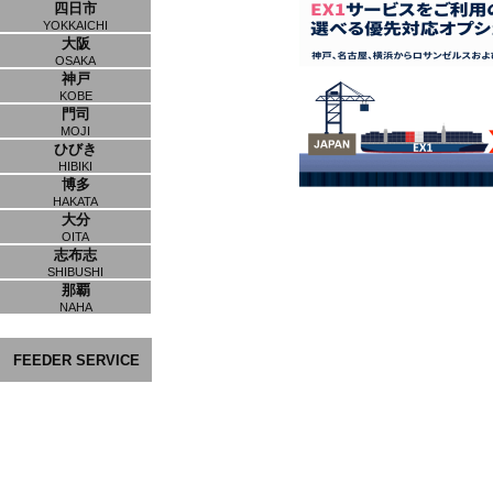
四日市
YOKKAICHI
大阪
OSAKA
神戸
KOBE
門司
MOJI
ひびき
HIBIKI
博多
HAKATA
大分
OITA
志布志
SHIBUSHI
那覇
NAHA
FEEDER SERVICE