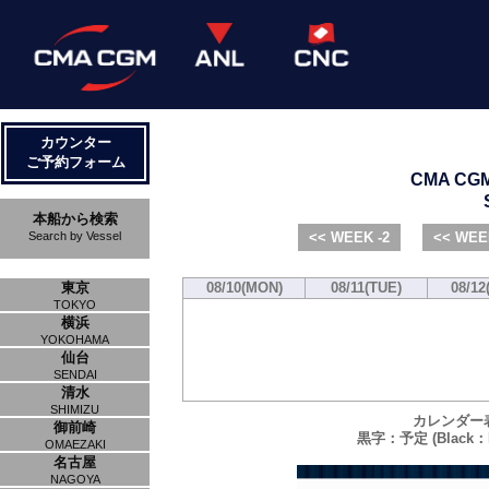
カウンター
ご予約フォーム
CMA CGM 
本船から検索
Search by Vessel
<< WEEK -2
<< WEE
東京
08/10(MON)
08/11(TUE)
08/12
TOKYO
横浜
YOKOHAMA
仙台
SENDAI
清水
SHIMIZU
カレンダー
御前崎
黒字：予定 (Black：P
OMAEZAKI
名古屋
NAGOYA