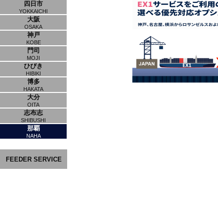
四日市
YOKKAICHI
大阪
OSAKA
神戸
KOBE
門司
MOJI
ひびき
HIBIKI
博多
HAKATA
大分
OITA
志布志
SHIBUSHI
那覇
NAHA
FEEDER SERVICE