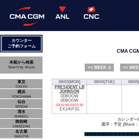
カウンター
ご予約フォーム
CMA CGM 
本船から検索
Search by Vessel
<< WEEK -2
<< WEE
東京
08/03(MON)
08/04(TUE)
08/05
PRESIDENT LB
TOKYO
JOHNSON
横浜
0DBOOW
YOKOHAMA
0DBOOW
仙台
03/10:40
-
03/23:30
SENDAI
EX1/KPJG
清水
SHIMIZU
カレンダー
御前崎
黒字：予定 (Black：P
OMAEZAKI
名古屋
NAGOYA