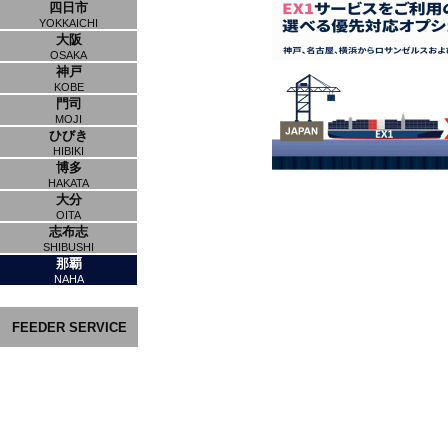
四日市
YOKKAICHI
大阪
OSAKA
神戸
KOBE
門司
MOJI
ひびき
HIBIKI
博多
HAKATA
大分
OITA
志布志
SHIBUSHI
那覇
NAHA
FEEDER SERVICE