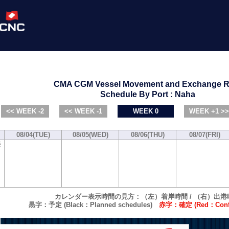
CMA CGM Vessel Movement and Exchange R
Schedule By Port : Naha
<< WEEK -2
<< WEEK -1
WEEK 0
WEEK +1 >>
08/04(TUE)
08/05(WED)
08/06(THU)
08/07(FRI)
B
カレンダー表示時間の見方：（左）着岸時間 / （右）出港
黒字：予定 (Black：Planned schedules)
赤字：確定 (Red：Confi