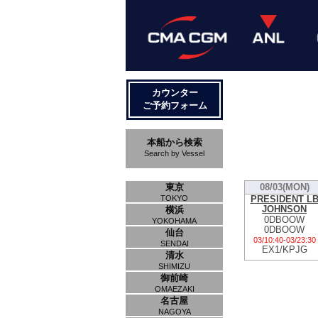
カウンター
ご予約フォーム
本船から検索
Search by Vessel
東京
08/03(MON)
PRESIDENT L
TOKYO
JOHNSON
横浜
0DBOOW
YOKOHAMA
0DBOOW
仙台
03/10:40
-
03/23:30
SENDAI
EX1/KPJG
清水
SHIMIZU
御前崎
OMAEZAKI
名古屋
NAGOYA