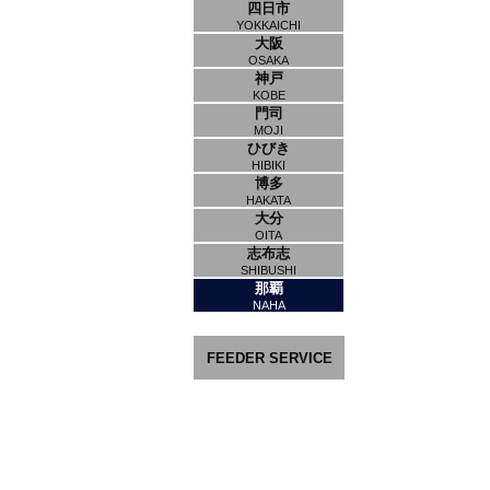
四日市
YOKKAICHI
大阪
OSAKA
神戸
KOBE
門司
MOJI
ひびき
HIBIKI
博多
HAKATA
大分
OITA
志布志
SHIBUSHI
那覇
NAHA
FEEDER SERVICE