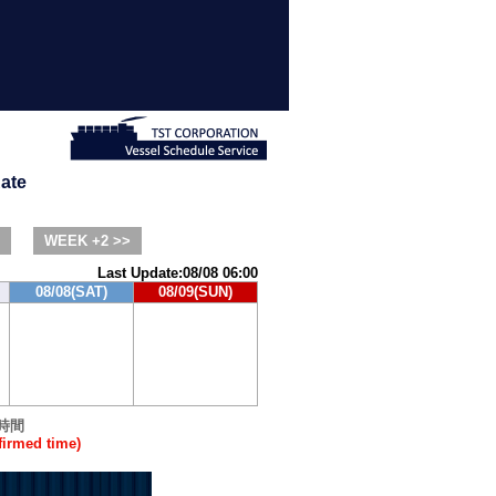
ate
WEEK +2 >>
Last Update:08/08 06:00
08/08(SAT)
08/09(SUN)
時間
rmed time)