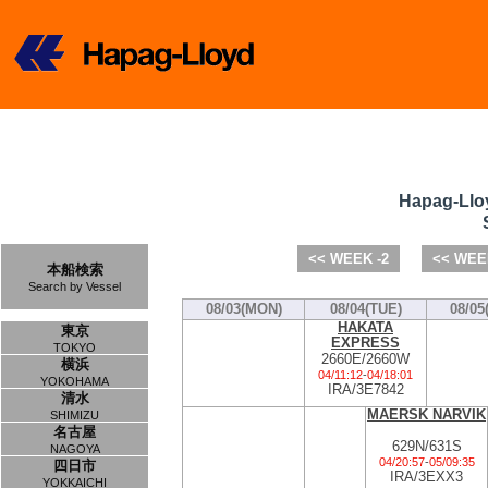
Hapag-Llo
<< WEEK -2
<< WEE
本船検索
Search by Vessel
08/03(MON)
08/04(TUE)
08/05
HAKATA
東京
EXPRESS
TOKYO
2660E/2660W
横浜
04/11:12
-
04/18:01
YOKOHAMA
IRA/3E7842
清水
MAERSK NARVIK
SHIMIZU
名古屋
629N/631S
NAGOYA
04/20:57
-
05/09:35
四日市
IRA/3EXX3
YOKKAICHI