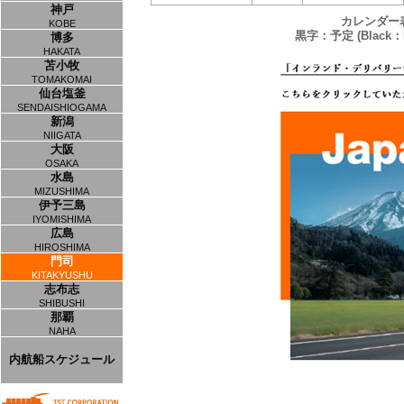
神戸
カレンダー
KOBE
黒字：予定 (Black：P
博多
HAKATA
苫小牧
TOMAKOMAI
仙台塩釜
SENDAISHIOGAMA
新潟
NIIGATA
大阪
OSAKA
水島
MIZUSHIMA
伊予三島
IYOMISHIMA
広島
HIROSHIMA
門司
KITAKYUSHU
志布志
SHIBUSHI
那覇
NAHA
内航船スケジュール