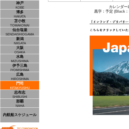
神戸
カレンダー
KOBE
黒字：予定 (Black：P
博多
HAKATA
苫小牧
TOMAKOMAI
仙台塩釜
SENDAISHIOGAMA
新潟
NIIGATA
大阪
OSAKA
水島
MIZUSHIMA
伊予三島
IYOMISHIMA
広島
HIROSHIMA
門司
KITAKYUSHU
志布志
SHIBUSHI
那覇
NAHA
内航船スケジュール