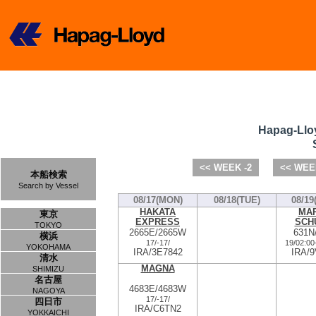
Hapag-Llo
<< WEEK -2
<< WEE
本船検索
Search by Vessel
08/17(MON)
08/18(TUE)
08/19
HAKATA
MAR
東京
EXPRESS
SCH
TOKYO
2665E/2665W
631N
横浜
17/
-
17/
19/02:00
YOKOHAMA
IRA/3E7842
IRA/9
清水
MAGNA
SHIMIZU
名古屋
4683E/4683W
NAGOYA
17/
-
17/
四日市
IRA/C6TN2
YOKKAICHI