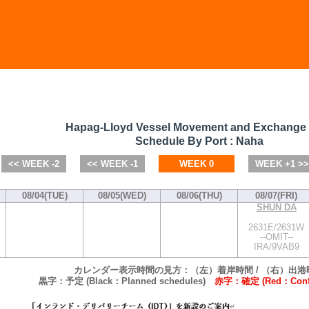
Hapag-Lloyd Vessel Movement and Exchange
Schedule By Port : Naha
<< WEEK -2
<< WEEK -1
WEEK 0
WEEK +1 >>
08/04(TUE)
08/05(WED)
08/06(THU)
08/07(FRI)
SHUN DA
2631E/2631W
--OMIT--
IRA/9VAB9
カレンダー表示時間の見方：（左）着岸時間 / （右）出港
黒字：予定 (Black：Planned schedules)
赤字：確定 (Red：Confi