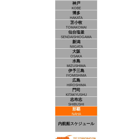
神戸
KOBE
博多
HAKATA
苫小牧
TOMAKOMAI
仙台塩釜
SENDAISHIOGAMA
新潟
NIIGATA
大阪
OSAKA
水島
MIZUSHIMA
伊予三島
IYOMISHIMA
広島
HIROSHIMA
門司
KITAKYUSHU
志布志
SHIBUSHI
那覇
NAHA
内航船スケジュール