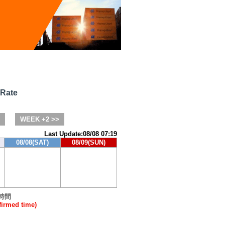
 Rate
WEEK +2 >>
Last Update:08/08 07:19
08/08(SAT)
08/09(SUN)
時間
rmed time)