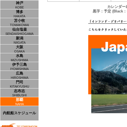
神戸
カレンダー
KOBE
黒字：予定 (Black：P
博多
HAKATA
苫小牧
TOMAKOMAI
仙台塩釜
SENDAISHIOGAMA
新潟
NIIGATA
大阪
OSAKA
水島
MIZUSHIMA
伊予三島
IYOMISHIMA
広島
HIROSHIMA
門司
KITAKYUSHU
志布志
SHIBUSHI
那覇
NAHA
内航船スケジュール