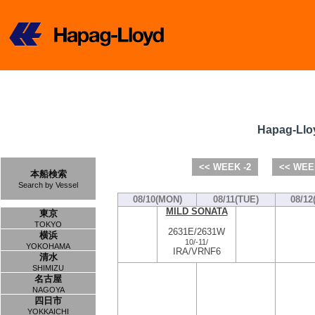
Hapag-Llo
<< WEEK -2
<< WEE
本船検索
Search by Vessel
08/10(MON)
08/11(TUE)
08/12
MILD SONATA
東京
TOKYO
2631E/2631W
横浜
10/
-
11/
YOKOHAMA
IRA/VRNF6
清水
SHIMIZU
名古屋
NAGOYA
四日市
YOKKAICHI