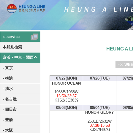
e-service
本船別検索
HEUNG A LI
京浜・中京・関西
<< WEE
- 東京
- 横浜
07/27(MON)
07/28(TUE)
07/29
HONOR OCEAN
- 清水
1068E/1068W
16:59
-
23:37
- 名古屋
KJS2/3E3839
08/03(MON)
08/04(TUE)
08/05
- 四日市
HONOR GLORY
- 豊橋
2631E/2631W
07:38
-
15:58
KJS7/H9ZG
- 大阪