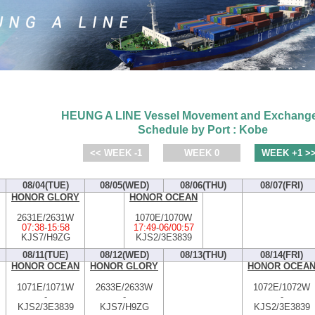
HEUNG A LINE Vessel Movement and Exchange
Schedule by Port : Kobe
<< WEEK -1
WEEK 0
WEEK +1 >
08/04(TUE)
08/05(WED)
08/06(THU)
08/07(FRI)
HONOR GLORY
HONOR OCEAN
2631E/2631W
1070E/1070W
07:38
-
15:58
17:49
-
06/00:57
KJS7/H9ZG
KJS2/3E3839
08/11(TUE)
08/12(WED)
08/13(THU)
08/14(FRI)
HONOR OCEAN
HONOR GLORY
HONOR OCEA
1071E/1071W
2633E/2633W
1072E/1072W
-
-
-
KJS2/3E3839
KJS7/H9ZG
KJS2/3E3839