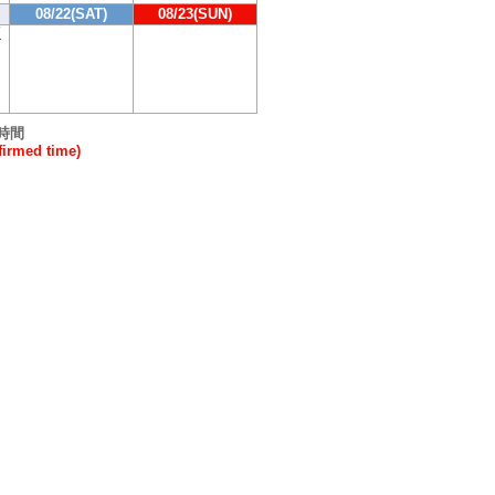
08/22(SAT)
08/23(SUN)
Y
時間
rmed time)