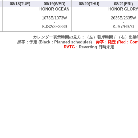
08/18(TUE)
08/19(WED)
08/20(THU)
08/21(FRI)
Y
HONOR OCEAN
HONOR GLOR
1073E/1073W
2635E/2635W
-
-
KJS2/3E3839
KJS7/H9ZG
カレンダー表示時間の見方：（左）着岸時間 / （右）出港
黒字：予定 (Black：Planned schedules)
赤字：確定 (Red：Confi
RVTG
：Reverting 日時未定