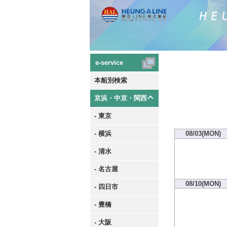
e-service
本船別検索
京浜・中京・関西
- 東京
- 横浜
08/03(MON)
- 清水
- 名古屋
08/10(MON)
- 四日市
- 豊橋
- 大阪