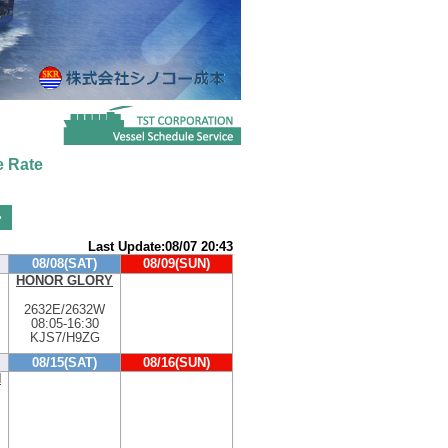
 Rate
>
Last Update:08/07 20:43
08/08(SAT)
08/09(SUN)
HONOR GLORY
2632E/2632W
08:05
-
16:30
KJS7/H9ZG
08/15(SAT)
08/16(SUN)
N