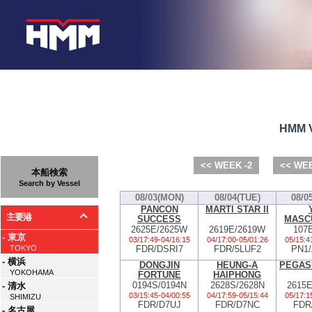
HMM V
<< WEEK -2
<< WEE
本船検索
Search by Vessel
08/03(MON)
08/04(TUE)
08/0
PANCON
MARTI STAR II
主要港
SUCCESS
MASC
2625E/2625W
2619E/2619W
107
- 東京
03/17:49
-
04/16:15
04/17:00
-
05/01:26
05/15:4
FDR/DSRI7
FDR/5LUF2
PN1
TOKYO
- 横浜
DONGJIN
HEUNG-A
PEGAS
YOKOHAMA
FORTUNE
HAIPHONG
0194S/0194N
2628S/2628N
2615
- 清水
03/15:45
-
04/00:55
04/17:59
-
05/15:44
05/17:1
SHIMIZU
FDR/D7UJ
FDR/D7NC
FDR
- 名古屋