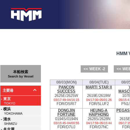
HMM V
<< WEEK -2
<< WEE
本船検索
Search by Vessel
08/03(MON)
08/04(TUE)
08/0
PANCON
MARTI STAR II
主要港
SUCCESS
MASC
2625E/2625W
2619E/2619W
107
- 東京
03/17:49
-
04/16:15
04/17:00
-
05/01:26
05/15:4
FDR/DSRI7
FDR/5LUF2
PN1
TOKYO
- 横浜
DONGJIN
HEUNG-A
PEGAS
YOKOHAMA
FORTUNE
HAIPHONG
0194S/0194N
2628S/2628N
2615
- 清水
03/15:45
-
04/00:55
04/17:59
-
05/15:44
05/17:1
SHIMIZU
FDR/D7UJ
FDR/D7NC
FDR
- 名古屋