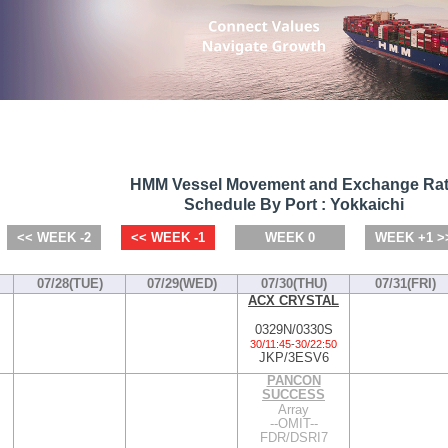
HMM Vessel Movement and Exchange Ra
Schedule By Port : Yokkaichi
<< WEEK -2
<< WEEK -1
WEEK 0
WEEK +1 >
07/28(TUE)
07/29(WED)
07/30(THU)
07/31(FRI)
ACX CRYSTAL
0329N/0330S
30/11:45
-
30/22:50
JKP/3ESV6
PANCON
SUCCESS
Array
--OMIT--
FDR/DSRI7