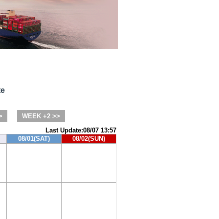
te
>
WEEK +2 >>
Last Update:08/07 13:57
08/01(SAT)
08/02(SUN)