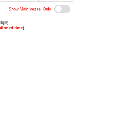
Show Main Vessel Only
港時間
rmed time)